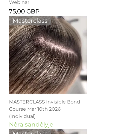
Webinar
Kaina
75,00 GBP
Masterclass
MASTERCLASS Invisible Bond
Course Mar 10th 2026
(Individual)
Nėra sandėlyje
Masterclass