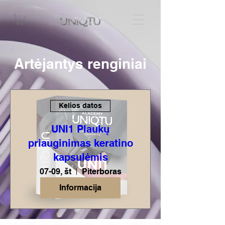
Artėjantys renginiai
Kelios datos
UNI1 Plaukų
priauginimas keratino
kapsulėmis
07-09, št
Piterboras
Informacija