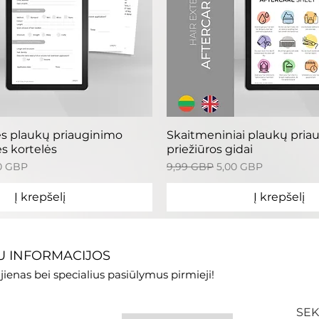
reita peržiūra
Greita peržiū
s plaukų priauginimo
Skaitmeniniai plaukų pria
s kortelės
priežiūros gidai
davimo kaina
Įprastinė kaina
Pardavimo kaina
0 GBP
9,99 GBP
5,00 GBP
Į krepšelį
Į krepšelį
 INFORMACIJOS
jienas bei specialius pasiūlymus pirmieji!
SEK