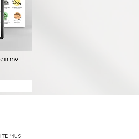
ra
uginimo
ITE MUS