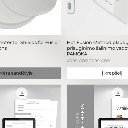
reita peržiūra
Greita peržiū
rotector Shields for Fusion
Hot Fusion Method plauk
ons
priauginimo šalinimo vado
PAMOKA
Įprastinė kaina
Pardavimo kaina
45,99 GBP
25,99 GBP
Nėra sandėlyje
Į krepšelį