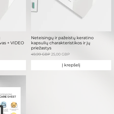
ra
Greita peržiūra
ų
Neteisingų ir pažeistų keratino
vas + VIDEO
kapsulių charakteristikos ir jų
priežastys
Įprastinė kaina
Pardavimo kaina
49,99 GBP
25,00 GBP
Į krepšelį