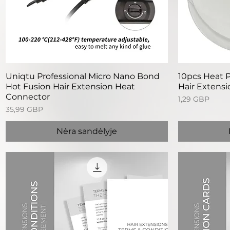
Greita peržiūra
G
Uniqtu Professional Micro Nano Bond
10pcs Heat P
Hot Fusion Hair Extension Heat
Hair Extensi
Connector
Kaina
1,29 GBP
Kaina
35,99 GBP
Nėra sandėlyje