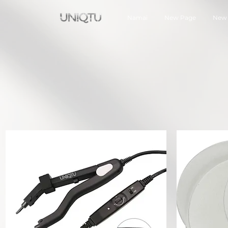
Namai
New Page
New