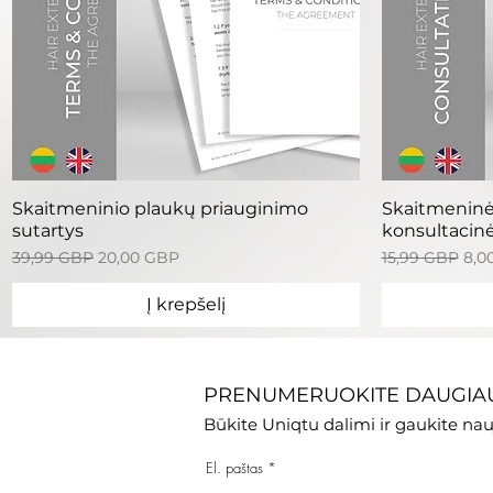
Greita peržiūra
G
Skaitmeninio plaukų priauginimo
Skaitmeninė
sutartys
konsultacinė
Įprastinė kaina
Pardavimo kaina
Įprastinė kaina
Par
39,99 GBP
20,00 GBP
15,99 GBP
8,0
Į krepšelį
PRENUMERUOKITE DAUGIAU
Būkite Uniqtu dalimi ir gaukite nau
El. paštas