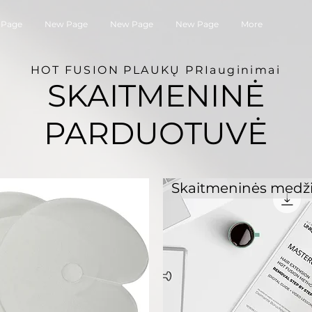
 Page
New Page
New Page
New Page
More
HOT FUSION PLAUKŲ PRIauginimai
SKAITMENINĖ
PARDUOTUVĖ