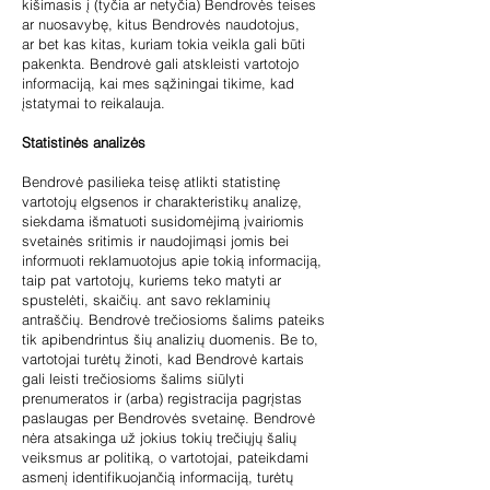
kišimasis į (tyčia ar netyčia) Bendrovės teises
ar nuosavybę, kitus Bendrovės naudotojus,
ar bet kas kitas, kuriam tokia veikla gali būti
pakenkta. Bendrovė gali atskleisti vartotojo
informaciją, kai
mes sąžiningai tikime, kad
įstatymai to reikalauja.
Statistinės analizės
Bendrovė pasilieka teisę atlikti statistinę
vartotojų elgsenos ir charakteristikų analizę,
siekdama išmatuoti susidomėjimą įvairiomis
svetainės sritimis ir naudojimąsi jomis bei
informuoti reklamuotojus apie tokią informaciją,
taip pat vartotojų, kuriems teko matyti ar
spustelėti, skaičių. ant savo reklaminių
antraščių. Bendrovė trečiosioms šalims pateiks
tik apibendrintus šių analizių duomenis. Be to,
vartotojai turėtų žinoti, kad Bendrovė kartais
gali leisti trečiosioms šalims siūlyti
prenumeratos ir (arba) registracija pagrįstas
paslaugas per Bendrovės svetainę. Bendrovė
nėra atsakinga už jokius tokių trečiųjų šalių
veiksmus ar politiką, o vartotojai, pateikdami
asmenį identifikuojančią informaciją, turėtų