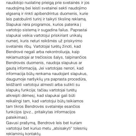
naudotojo nuolatinę prieigą prie svetainės ir jos
naudojimą bei leisti svetainei sekti naudojimo
elgseną ir rinkti apibendrintus duomenis, kurie
leis patobulinti turinį ir taikyti tikslinę reklamą.
Slapukai nėra programos, kurios patenka į
vartotojo sistemą ir sugadina failus. Paprastai
slapukai veikia vartotojui priskiriant unikalų
numerį, kuris neturi reikšmės už priskyrimo
svetainės ribų. Vartotojai turėtų žinoti, kad
Bendrovė negali arba nekontroliuoja, kaip
reklamuotojai ar trečiosios šalys, talpinančios
Bendrovės duomenis, naudoja slapukus ar
gautą informaciją. Jei vartotojas nenori, kad
informacija būtų renkama naudojant slapukus,
daugumoje naršyklių yra paprasta procedūra,
leidžianti vartotojui atmesti arba sutikti su
slapukų funkcija; tačiau vartotojai turėtų
atkreipti dėmesį, kad slapukai gali būti
reikalingi tam, kad vartotojui būtų teikiamos
tam tikros Bendrovės svetainėje esančios
funkcijos (pvz., pritaikytas informacijos
pateikimas).
Gavusi prašymą, Bendrovė leis bet kuriam
vartotojui bet kuriuo metu „atsisakyti“ tolesnių
reklaminių kontaktų.