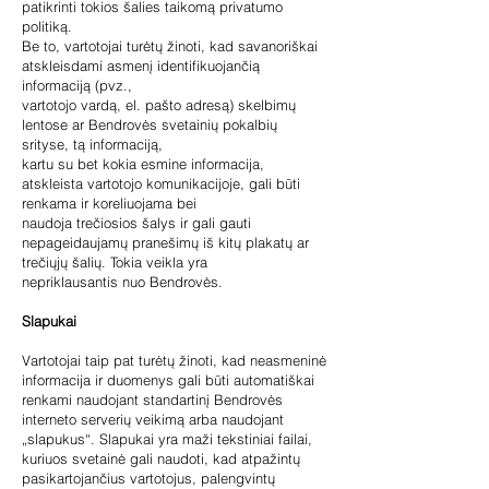
patikrinti tokios šalies taikomą privatumo
politiką.
Be to, vartotojai turėtų žinoti, kad savanoriškai
atskleisdami asmenį identifikuojančią
informaciją (pvz.,
vartotojo vardą, el. pašto adresą) skelbimų
lentose ar Bendrovės svetainių pokalbių
srityse, tą informaciją,
kartu su bet kokia esmine informacija,
atskleista vartotojo komunikacijoje, gali būti
renkama ir koreliuojama bei
naudoja trečiosios šalys ir gali gauti
nepageidaujamų pranešimų iš kitų plakatų ar
trečiųjų šalių. Tokia veikla yra
nepriklausantis nuo Bendrovės.
Slapukai
Vartotojai taip pat turėtų žinoti, kad neasmeninė
informacija ir duomenys gali būti automatiškai
renkami naudojant standartinį Bendrovės
interneto serverių veikimą arba naudojant
„slapukus“. Slapukai yra maži tekstiniai failai,
kuriuos svetainė gali naudoti, kad atpažintų
pasikartojančius vartotojus, palengvintų