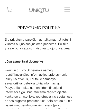
PRIVATUMO POLITIKA
Šis privatumo pareiškimas taikomas „Uniqtu“ ir
visoms su juo susijusioms įmonėms.
Politika
yra gerbti ir saugoti mūsų vartotojų privatumą.
Jūsų asmeniniai duomenys
www.uniqtu.co.uk
nerenka asmenį
identifikuojančios informacijos apie asmenis,
išskyrus atvejus, kai tokie asmenys
savanoriškai pateikia tokią informaciją.
Pavyzdžiui, tokia asmenį identifikuojanti
informacija gali būti renkama registruojantis
konkurse ar loterijoje, registruojantis svetainėse
ar paslaugoms prenumeruoti, taip pat su turinio
pateikimu, bendruomenės įrašais (pvz.,