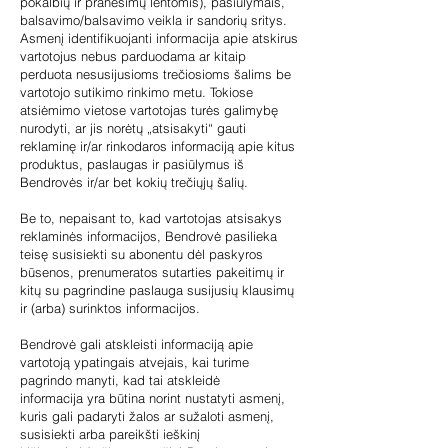
pokalbių ir pranešimų lentomis), pasiūlymais,
balsavimo/balsavimo veikla ir sandorių sritys.
Asmenį identifikuojanti informacija apie atskirus
vartotojus nebus parduodama ar kitaip
perduota nesusijusioms trečiosioms šalims be
vartotojo sutikimo rinkimo metu. Tokiose
atsiėmimo vietose vartotojas turės galimybę
nurodyti, ar jis norėtų „atsisakyti“ gauti
reklaminę ir/ar rinkodaros informaciją apie kitus
produktus, paslaugas ir pasiūlymus iš
Bendrovės ir/ar bet kokių trečiųjų šalių.
Be to, nepaisant to, kad vartotojas atsisakys
reklaminės informacijos, Bendrovė pasilieka
teisę susisiekti su abonentu dėl paskyros
būsenos, prenumeratos sutarties pakeitimų ir
kitų su pagrindine paslauga susijusių klausimų
ir (arba) surinktos informacijos.
Bendrovė gali atskleisti informaciją apie
vartotoją ypatingais atvejais, kai turime
pagrindo manyti, kad tai atskleidė
informacija yra būtina norint nustatyti asmenį,
kuris gali padaryti žalos ar sužaloti asmenį,
susisiekti arba pareikšti ieškinį