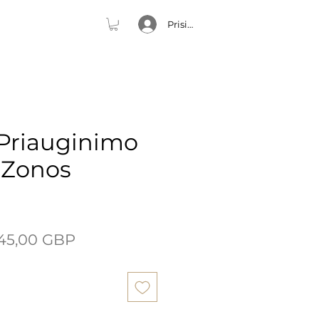
Prisijungti
Priauginimo
 Zonos
prastinė
Pardavimo
45,00 GBP
kaina
kaina