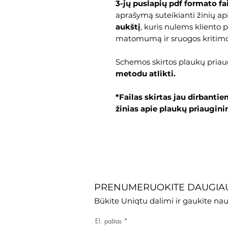
3-jų puslapių pdf formato fa
aprašymą suteikianti žinių ap
aukštį
, kuris nulems kliento 
matomumą ir sruogos kritim
Schemos skirtos plaukų pria
metodu atlikti.
*Failas skirtas jau dirbanti
žinias apie plaukų priaugin
PRENUMERUOKITE DAUGIAU
Būkite Uniqtu dalimi ir gaukite nau
El. paštas