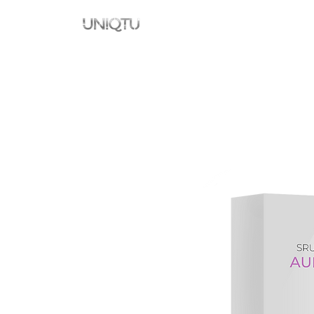
Namai
New Page
New