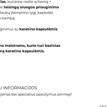
ilas
, kuriame rasite schemą +
ie
teisingą sruogos priauginimo
plaukų įtempimo lygį, kapsulės
o kampą.
uginimui su
keratino kapsulėmis
ems meistrams, kurie turi bazinias
imą keratino kapsulėmis.
 INFORMACIJOS
jienas bei specialius pasiūlymus pirmieji!
SEK