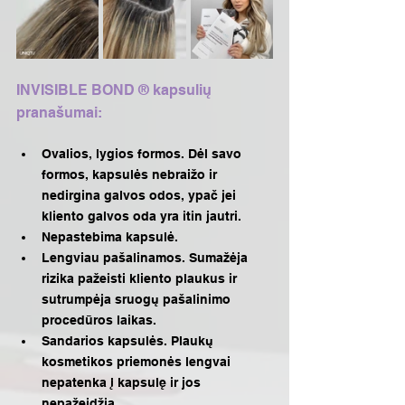
INVISIBLE BOND ® kapsulių 
pranašumai:
Ovalios, lygios formos. Dėl savo 
formos, kapsulės nebraižo ir 
nedirgina galvos odos, ypač jei 
kliento galvos oda yra itin jautri.
Nepastebima kapsulė. 
Lengviau pašalinamos. Sumažėja 
rizika pažeisti kliento plaukus ir 
sutrumpėja sruogų pašalinimo 
procedūros laikas.
Sandarios kapsulės. Plaukų 
kosmetikos priemonės lengvai 
nepatenka į kapsulę ir jos 
nepažeidžia.