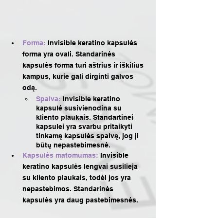
Forma: 
I
nvisible keratino kapsulės 
forma yra ovali. Standarinės 
kapsulės forma turi aštrius ir iškilius 
kampus, kurie gali dirginti galvos 
odą.
Spalva: 
Invisible keratino 
kapsulė susivienodina su 
kliento plaukais. Standartinei 
kapsulei yra svarbu pritaikyti 
tinkamą kapsulės spalvą, jog ji 
būtų nepastebimesnė.
Kapsulės matomumas:
 Invisible 
keratino kapsulės lengvai susilieja 
su kliento plaukais, todėl jos yra 
nepastebimos. Standarinės 
kapsulės yra daug pastebimesnės.