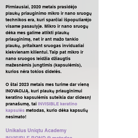
Pirmiausiai, 2020 metais prasidėjo 
plaukų priauginimo mikro ir nano sruogų 
technikos era, kuri sparčiai išpopuliarėjo 
visame pasaulyje. Mikro ir nano sruogų 
dėka mes galime atlikti plaukų 
priauginimą, net ir ant mažo tankio 
plaukų, pritaikant sruogas invidualiai 
kiekvienam kilientui. Taip pat mikro ir 
nano sruogos leidžia džiaugtis 
mažesnėmis jungtimis (kapsulėmis), 
kurios nėra tokios didelės.
O štai 2023 metais mes turime dar vieną 
INOVACIJĄ, kuri plaukų priauginimui 
keratino kapsulėmis suteikia dar didesnį 
pranašumą, tai
 INVISIBLE keratino 
kapsulės
 metodas, kurio dėka kapsulių 
nesimato! 
Unikalus Uniqtu Academy 