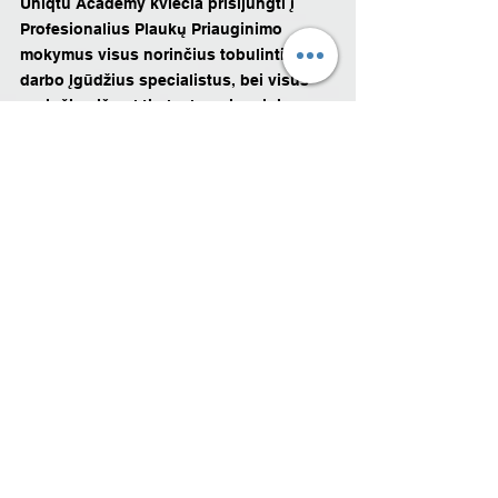
Uniqtu Academy kviečia prisijungti į 
Profesionalius Plaukų Priauginimo 
mokymus visus norinčius tobulinti savo 
darbo įgūdžius specialistus, bei visus 
norinčius išmokti plaukų priauginimo 
amato ir pradėti savo verslą!
 Mūsų mokymai yra atnaujinti 
naujausiomis žiniomis ir technikomis, 
kurios yra patvirtintos plaukų 
priauginimo ekspertų siekiant išgauti 
tobulus plaukų priauginimo rezultatus. 
BONUSAS! 
Prisijungus į Uniqtu 
Academy mokymus išmoksite plaukų 
priauginimo 
NAUJAUSIA TECHNIKA - 
INVISIBLE BOND!
Turime ONLINE kvalifikacijos kėlimo 
mokymus INVISIBLE BOND  
kapsulės 
® 