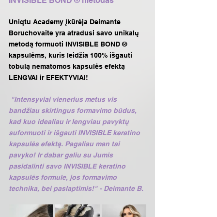
INVISIBLE BOND ® metodas
Uniqtu Academy įkūrėja Deimante 
Boruchovaite yra atradusi savo unikalų 
metodą formuoti INVISIBLE BOND ® 
kapsulėms, kuris leidžia 100% išgauti 
tobulą nematomos kapsulės efektą 
LENGVAI ir EFEKTYVIAI!
 "Intensyviai vienerius metus vis 
bandžiau skirtingus formavimo būdus, 
kad kuo idealiau ir lengviau pavyktų 
suformuoti ir išgauti INVISIBLE keratino 
kapsulės efektą. Pagaliau man tai 
pavyko! Ir dabar galiu su Jumis 
pasidalinti savo INVISIBLE keratino 
kapsulės formule, jos formavimo 
technika, bei paslaptimis!" - Deimante B.