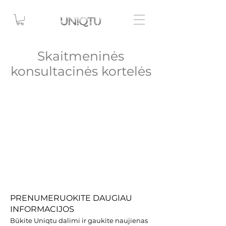
Skaitmeninės
konsultacinės kortelės
Šiuo metu čia
neturime produktų.
PRENUMERUOKITE DAUGIAU
INFORMACIJOS
Būkite Uniqtu dalimi ir gaukite naujienas