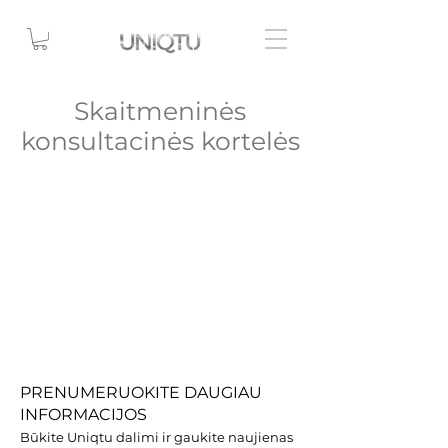
Skaitmeninės
konsultacinės kortelės
Šiuo metu čia
neturime produktų.
PRENUMERUOKITE DAUGIAU
INFORMACIJOS
Būkite Uniqtu dalimi ir gaukite naujienas